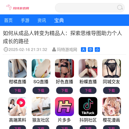
宝典
首页
手游
资讯
如何从成品人转变为精品人：探索思维导图助力个人
成长的路径
2025-02-16 21:31:32
玛特游戏网
大
中
小
柑橘直播
SQ直播
好色直播
粉蝶直播
同城交友
下载
下载
下载
下载
下载
高端黑料
狼友社区
片多多
抖阴社区
樱花漫画
下载
下载
下载
下载
下载