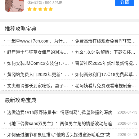
详情
休闲益智 / 590.82MB
推荐攻略宝典
一起草www.17cn.com：为什么这个平台会成为你的首选资源网站？
免费高清在线观看免费PPT软件推荐：全新体验与高效办公工具的完美结合
赶尸道士与狂草女僵尸的对决：惊悚与悬疑背后的深层故事，你能猜到结局吗？
九幺1.8.31破解版：下载安装与使用心得，你该注意的安全问题
如何安装JMComic2安装包1.7.6：让漫画阅读更加流畅的优化更新
曹留社区2025年新址最新情况：新位置、新发展，居民期待与变化如何？
黄冈站免费入口2023年更新：哪些变化让您的出行更加便捷？
如何高效利用17.C18免费起草工具提升文档处理效率：选择适合你的平台和技巧
丈夫邀请部长到家吃饭，妻子如何应对这场高压社交活动？
老阿姨看片免费观看电视剧全集，精彩剧情让你停不下来
最新攻略宝典
边做边爱1v1h顾野陈景书：情感纠葛与欲望碰撞的深度
2026-04-13
《地下偶像sans双男主》：两位男主角的情感波动与追
2026-04-13
探讨，背后隐藏了哪些人性秘密？
如何通过细节和象征描写“他的舌头探进蜜源毛毛虫”故
2026-04-13
梦之路，你能从中看到什么人生的启示？