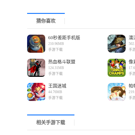
猜你喜欢
60秒差距手机版
濡
210.96MB
502
手游下载
手
热血格斗联盟
像
124.31MB
17.
手游下载
手
王国迷城
帕
44.76MB
219
手游下载
手
相关手游下载