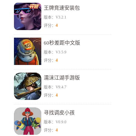
王牌竞速安装包
版本：V3.2.1
4
评分：
60秒差距中文版
版本：V3.5.9
4
评分：
濡沫江湖手游版
版本：V9.4.7
4
评分：
寻找调皮小孩
版本：V0.9.0
4
评分：