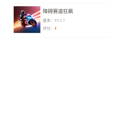
障碍赛道狂飙
版本：V5.5.7
4
评分：