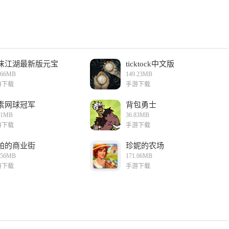
沫江湖最新版元宝
ticktock中文版
.66MB
149.23MB
游下载
手游下载
素网球冠军
背包勇士
61MB
36.83MB
游下载
手游下载
帕的商业街
珍妮的农场
.56MB
171.06MB
游下载
手游下载