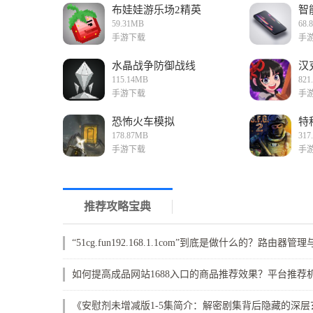
布娃娃游乐场2精英
智
59.31MB
68.
手游下载
手
水晶战争防御战线
汉
115.14MB
821
手游下载
手
恐怖火车模拟
特
178.87MB
317
手游下载
手
推荐攻略宝典