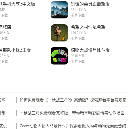
能手机大亨2中文版
饥饿的英灵殿最新版
8MB
371.41MB
游下载
手游下载
克旅店
希望之村你是希望
.08MB
130.24MB
游下载
手游下载
种部队小组2正版
植物大战僵尸乱斗版
.28MB
98.81MB
游下载
手游下载
“51cg.fun192.168.1.1com”到底是做什么的？路由器管理与网络安全的完美结合！
如何免费观看《一枪战三母2》高清版？
如何提高成品网站1688入口的商品推荐效果？平台推荐机制背后的深层分析与优化建议
一枪战三母免费观看完整版，带你畅享精彩剧情与动作场面
《安慰剂未增减版1-5集简介：解密剧集背后隐藏的深层玄机与人物心理》
Zoom动物人配人马是什么？探索虚拟人物与动